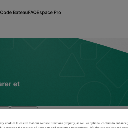
Code Bateau
FAQ
Espace Pro
es cookies
Politique de confidentialité
Mentions légales
rer et
ion
Résultats
ary cookies to ensure that our website functions properly, as well as optional cookies to enhanc
hile ensuring the security of your data and respecting your privacy. We also use cookies and pers