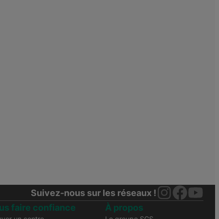
Suivez-nous sur les réseaux !
us faire confiance
À propos
uver un centre
Le groupe SGS